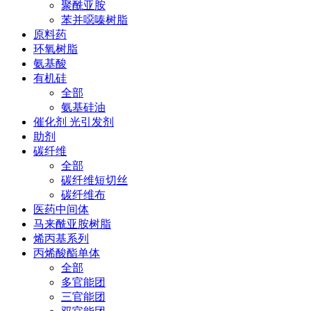
聚酰亚胺
苯并噁嗪树脂
原料药
环氧树脂
氨基酸
有机硅
全部
氨基硅油
催化剂 光引发剂
助剂
碳纤维
全部
碳纤维短切丝
碳纤维布
医药中间体
马来酰亚胺树脂
烯丙基系列
丙烯酸酯单体
全部
多官能团
三官能团