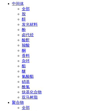
中间体
全部
胺
醇
发光材料
酚
卤代烃
酸酐
羧酸
酮
香料
杂环
酯
醚
氰酸酯
硝基
酰氯
炔基化合物
双马树脂
聚合物
全部