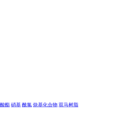
酸酯
硝基
酰氯
炔基化合物
双马树脂