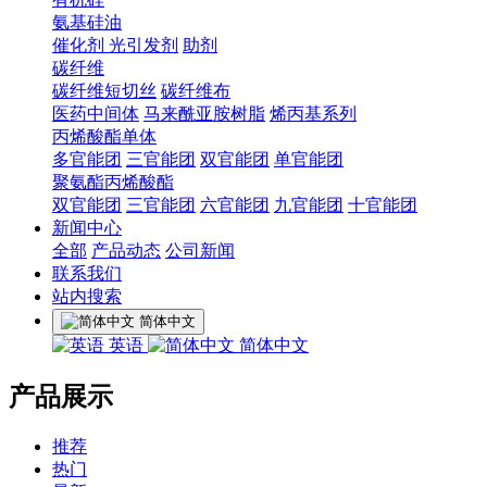
氨基硅油
催化剂 光引发剂
助剂
碳纤维
碳纤维短切丝
碳纤维布
医药中间体
马来酰亚胺树脂
烯丙基系列
丙烯酸酯单体
多官能团
三官能团
双官能团
单官能团
聚氨酯丙烯酸酯
双官能团
三官能团
六官能团
九官能团
十官能团
新闻中心
全部
产品动态
公司新闻
联系我们
站内搜索
简体中文
英语
简体中文
产品展示
推荐
热门