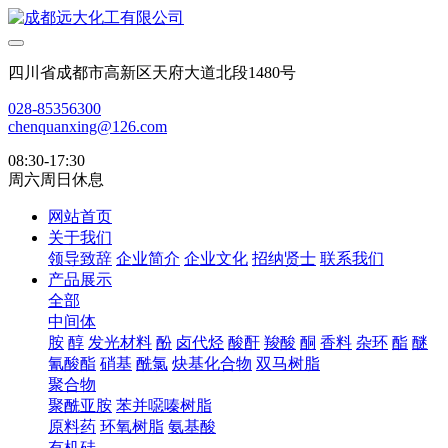
四川省成都市高新区天府大道北段1480号
028-85356300
chenquanxing@126.com
08:30-17:30
周六周日休息
网站首页
关于我们
领导致辞
企业简介
企业文化
招纳贤士
联系我们
产品展示
全部
中间体
胺
醇
发光材料
酚
卤代烃
酸酐
羧酸
酮
香料
杂环
酯
醚
氰酸酯
硝基
酰氯
炔基化合物
双马树脂
聚合物
聚酰亚胺
苯并噁嗪树脂
原料药
环氧树脂
氨基酸
有机硅