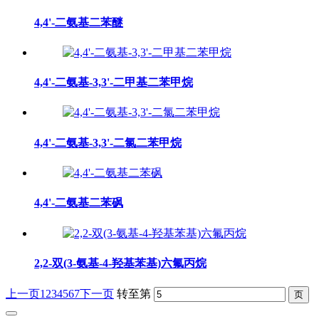
4,4'-二氨基二苯醚
4,4'-二氨基-3,3'-二甲基二苯甲烷
4,4'-二氨基-3,3'-二氯二苯甲烷
4,4'-二氨基二苯砜
2,2-双(3-氨基-4-羟基苯基)六氟丙烷
上一页
1
2
3
4
5
6
7
下一页
转至第