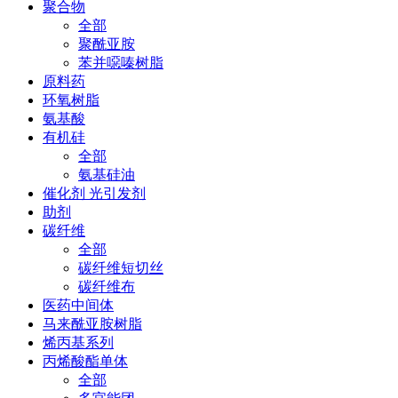
聚合物
全部
聚酰亚胺
苯并噁嗪树脂
原料药
环氧树脂
氨基酸
有机硅
全部
氨基硅油
催化剂 光引发剂
助剂
碳纤维
全部
碳纤维短切丝
碳纤维布
医药中间体
马来酰亚胺树脂
烯丙基系列
丙烯酸酯单体
全部