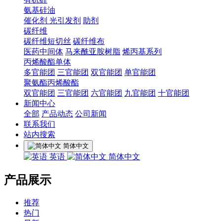
氨基硅油
催化剂 光引发剂
助剂
碳纤维
碳纤维短切丝
碳纤维布
医药中间体
马来酰亚胺树脂
烯丙基系列
丙烯酸酯单体
多官能团
三官能团
双官能团
单官能团
聚氨酯丙烯酸酯
双官能团
三官能团
六官能团
九官能团
十官能团
新闻中心
全部
产品动态
公司新闻
联系我们
站内搜索
简体中文
英语
简体中文
产品展示
推荐
热门