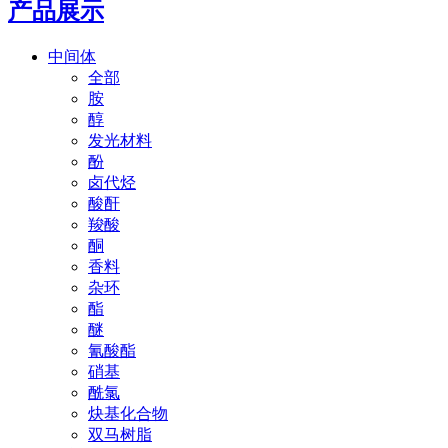
产品展示
中间体
全部
胺
醇
发光材料
酚
卤代烃
酸酐
羧酸
酮
香料
杂环
酯
醚
氰酸酯
硝基
酰氯
炔基化合物
双马树脂