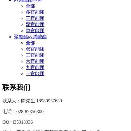
全部
多官能团
三官能团
双官能团
单官能团
聚氨酯丙烯酸酯
全部
双官能团
三官能团
六官能团
九官能团
十官能团
联系我们
联系人：陈先生 18980937689
电话：028-85356300
QQ: 435018036