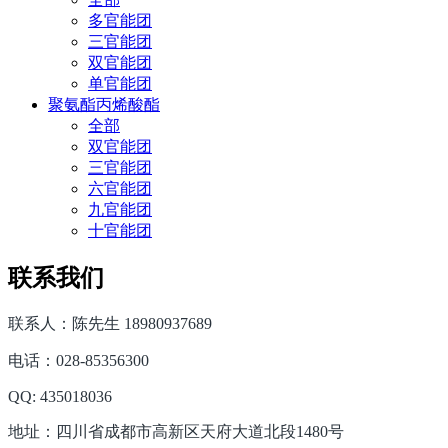
多官能团
三官能团
双官能团
单官能团
聚氨酯丙烯酸酯
全部
双官能团
三官能团
六官能团
九官能团
十官能团
联系我们
联系人：陈先生 18980937689
电话：028-85356300
QQ: 435018036
地址：四川省成都市高新区天府大道北段1480号