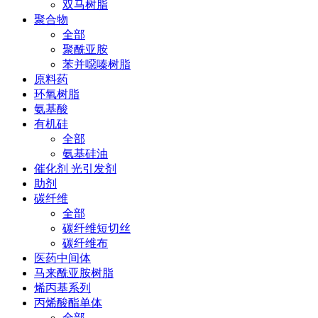
双马树脂
聚合物
全部
聚酰亚胺
苯并噁嗪树脂
原料药
环氧树脂
氨基酸
有机硅
全部
氨基硅油
催化剂 光引发剂
助剂
碳纤维
全部
碳纤维短切丝
碳纤维布
医药中间体
马来酰亚胺树脂
烯丙基系列
丙烯酸酯单体
全部