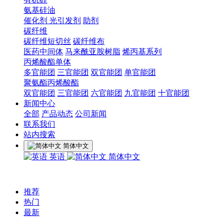
氨基硅油
催化剂 光引发剂
助剂
碳纤维
碳纤维短切丝
碳纤维布
医药中间体
马来酰亚胺树脂
烯丙基系列
丙烯酸酯单体
多官能团
三官能团
双官能团
单官能团
聚氨酯丙烯酸酯
双官能团
三官能团
六官能团
九官能团
十官能团
新闻中心
全部
产品动态
公司新闻
联系我们
站内搜索
简体中文
英语
简体中文
推荐
热门
最新