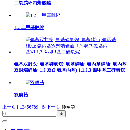
二氧戊环丙烯酸酯
1,2-二甲基咪唑
氨基双封头; 氨基硅氧烷; 氨基硅油; 氨丙基硅油; 氨丙基
双封端硅油; 1,3-双(3-氨基丙基)-1,1,3,3-四甲基二硅氧烷
双酚芴
上一页
1...
3
4
5
6
7
8
9
...64
下一页
转至第