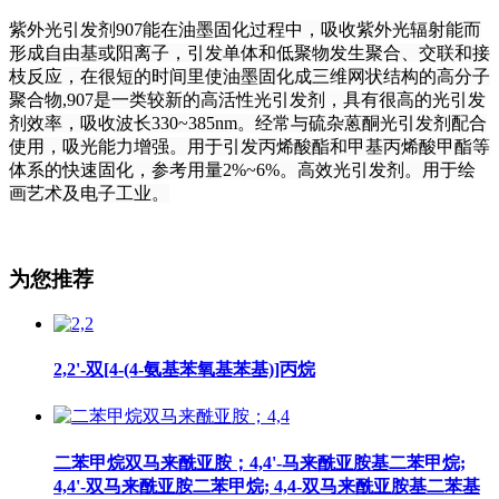
紫外光引发剂
907能在油墨固化过程中，吸收紫外光辐射能而
形成自由基或阳离子，引发单体和低聚物发生聚合、交联和接
枝反应，在很短的时间里使油墨固化成三维网状结构的高分子
聚合物,907是一类较新的高活性光引发剂，具有很高的光引发
剂效率，吸收波长330~385nm。经常与硫杂蒽酮光引发剂配合
使用，吸光能力增强。用于引发丙烯酸酯和甲基丙烯酸甲酯等
体系的快速固化，参考用量2%~6%。高效光引发剂。用于绘
画艺术及电子工业。
为您推荐
2,2'-双[4-(4-氨基苯氧基苯基)]丙烷
二苯甲烷双马来酰亚胺；4,4'-马来酰亚胺基二苯甲烷;
4,4'-双马来酰亚胺二苯甲烷; 4,4-双马来酰亚胺基二苯基