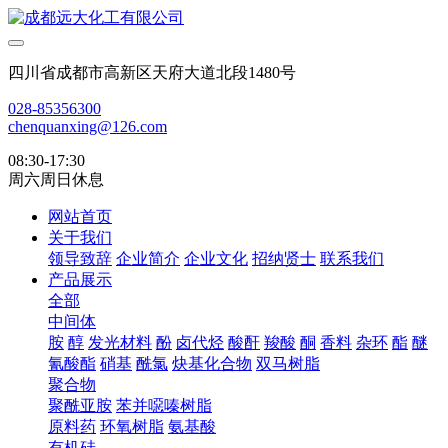
四川省成都市高新区天府大道北段1480号
028-85356300
chenquanxing@126.com
08:30-17:30
周六周日休息
网站首页
关于我们
领导致辞
企业简介
企业文化
招纳贤士
联系我们
产品展示
全部
中间体
胺
醇
发光材料
酚
卤代烃
酸酐
羧酸
酮
香料
杂环
酯
醚
氰酸酯
硝基
酰氯
炔基化合物
双马树脂
聚合物
聚酰亚胺
苯并噁嗪树脂
原料药
环氧树脂
氨基酸
有机硅