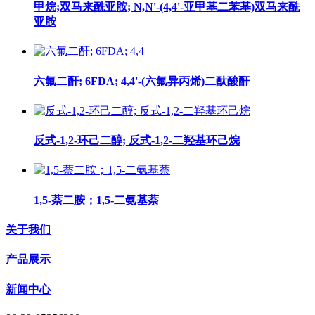
甲烷;双马来酰亚胺; N,N'-(4,4'-亚甲基二苯基)双马来酰
亚胺
六氟二酐; 6FDA; 4,4'-(六氟异丙烯)二酞酸酐
反式-1,2-环己二醇; 反式-1,2-二羟基环己烷
1,5-萘二胺；1,5-二氨基萘
关于我们
产品展示
新闻中心