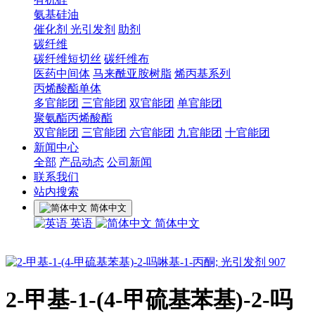
氨基硅油
催化剂 光引发剂
助剂
碳纤维
碳纤维短切丝
碳纤维布
医药中间体
马来酰亚胺树脂
烯丙基系列
丙烯酸酯单体
多官能团
三官能团
双官能团
单官能团
聚氨酯丙烯酸酯
双官能团
三官能团
六官能团
九官能团
十官能团
新闻中心
全部
产品动态
公司新闻
联系我们
站内搜索
简体中文
英语
简体中文
2-甲基-1-(4-甲硫基苯基)-2-吗