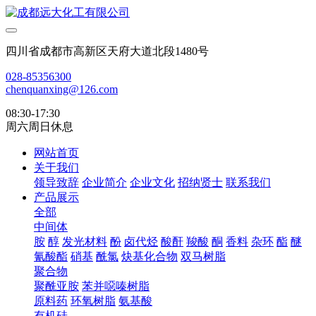
四川省成都市高新区天府大道北段1480号
028-85356300
chenquanxing@126.com
08:30-17:30
周六周日休息
网站首页
关于我们
领导致辞
企业简介
企业文化
招纳贤士
联系我们
产品展示
全部
中间体
胺
醇
发光材料
酚
卤代烃
酸酐
羧酸
酮
香料
杂环
酯
醚
氰酸酯
硝基
酰氯
炔基化合物
双马树脂
聚合物
聚酰亚胺
苯并噁嗪树脂
原料药
环氧树脂
氨基酸
有机硅