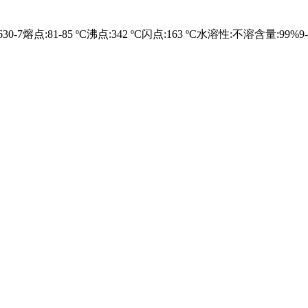
S:207-630-7熔点:81-85 ºC沸点:342 ºC闪点:163 ºC水