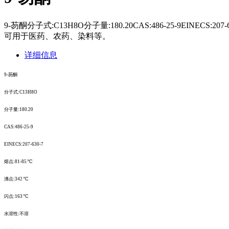
9-芴酮分子式:C13H8O分子量:180.20CAS:486-25-9EINEC
可用于医药、农药、染料等。
详细信息
9-
芴酮
分子式
:C13H8O
分子量
:180.20
CAS:486-25-9
EINECS:207-630-7
熔点
:81-85
º
C
沸点
:342
º
C
闪点
:163
º
C
水溶性
:
不溶