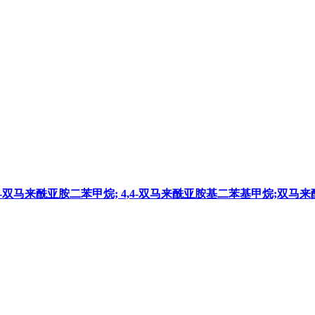
-双马来酰亚胺二苯甲烷; 4,4-双马来酰亚胺基二苯基甲烷;双马来酰亚胺