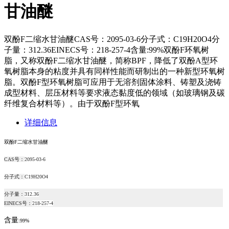
甘油醚
双酚F二缩水甘油醚CAS号：2095-03-6分子式：C19H20O4分
子量：312.36EINECS号：218-257-4含量:99%双酚F环氧树
脂，又称双酚F二缩水甘油醚，简称BPF，降低了双酚A型环
氧树脂本身的粘度并具有同样性能而研制出的一种新型环氧树
脂。双酚F型环氧树脂可应用于无溶剂固体涂料、铸塑及浇铸
成型材料、层压材料等要求液态黏度低的领域（如玻璃钢及碳
纤维复合材料等）。由于双酚F型环氧
详细信息
双酚
F二缩水甘油醚
CAS号：
2095-03-6
分子式：
C19H20O4
分子量：
312.36
EINECS号：
218-257-4
含量
:99%