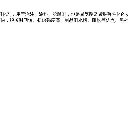
固化剂，用于浇注、涂料、胶黏剂，也是聚氨酯及聚脲弹性体的
速度快，脱模时间短、初始强度高、制品耐水解、耐热等优点。另