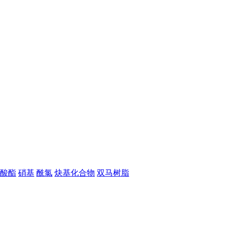
酸酯
硝基
酰氯
炔基化合物
双马树脂