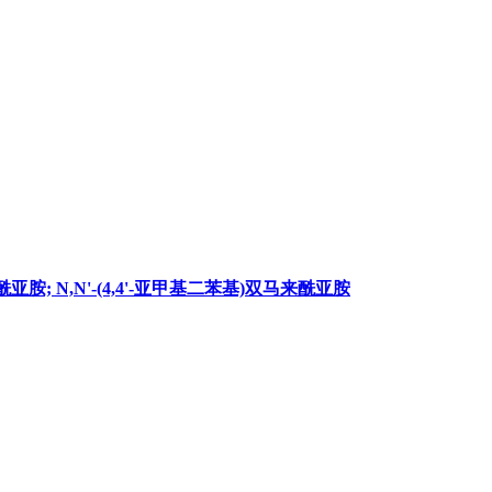
; N,N'-(4,4'-亚甲基二苯基)双马来酰亚胺