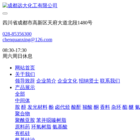
四川省成都市高新区天府大道北段1480号
028-85356300
chenquanxing@126.com
08:30-17:30
周六周日休息
网站首页
关于我们
领导致辞
企业简介
企业文化
招纳贤士
联系我们
产品展示
全部
中间体
胺
醇
发光材料
酚
卤代烃
酸酐
羧酸
酮
香料
杂环
酯
醚
氰
聚合物
聚酰亚胺
苯并噁嗪树脂
原料药
环氧树脂
氨基酸
有机硅
氨基硅油