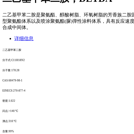
二乙基甲苯二胺是聚氨酯、醇酸树脂、环氧树脂的芳香族二胺
型聚氨酯体系以及喷涂聚氨酯(脲)弹性涂料体系，具有反应
合成中间体。
详细信息
二乙基甲苯二胺
分子式
:C11H18N2
分子量
:178.28
CAS:68479-98-1
EINECS:270-877-4
密度
:1.022
闪点
:>140
º
C
沸点
:310
º
C
含量
:99%