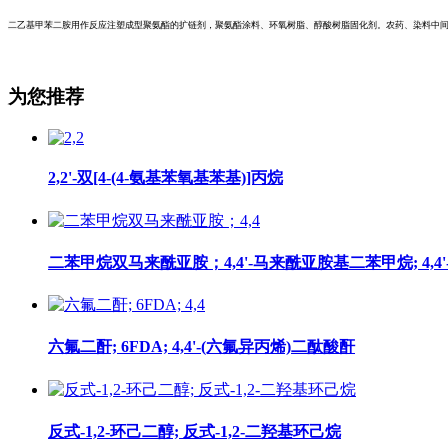
二乙基甲苯二胺用作反应注塑成型聚氨酯的扩链剂，聚氨酯涂料、环氧树脂、醇酸树脂固化剂。农药、染料中
为您推荐
2,2'-双[4-(4-氨基苯氧基苯基)]丙烷
二苯甲烷双马来酰亚胺；4,4'-马来酰亚胺基二苯甲烷; 4,4'
六氟二酐; 6FDA; 4,4'-(六氟异丙烯)二酞酸酐
反式-1,2-环己二醇; 反式-1,2-二羟基环己烷