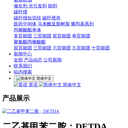
催化剂 光引发剂
助剂
碳纤维
碳纤维短切丝
碳纤维布
医药中间体
马来酰亚胺树脂
烯丙基系列
丙烯酸酯单体
多官能团
三官能团
双官能团
单官能团
聚氨酯丙烯酸酯
双官能团
三官能团
六官能团
九官能团
十官能团
新闻中心
全部
产品动态
公司新闻
联系我们
站内搜索
简体中文
英语
简体中文
产品展示
二乙基甲苯二胺；DETDA