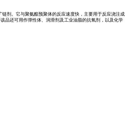
扩链剂。它与聚氨酯预聚体的反应速度快，主要用于反应浇注成
外该品还可用作弹性体、润滑剂及工业油脂的抗氧剂，以及化学