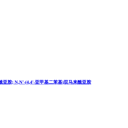
; N,N'-(4,4'-亚甲基二苯基)双马来酰亚胺