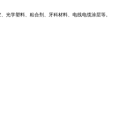
胶、光学塑料、粘合剂、牙科材料、电线电缆涂层等。