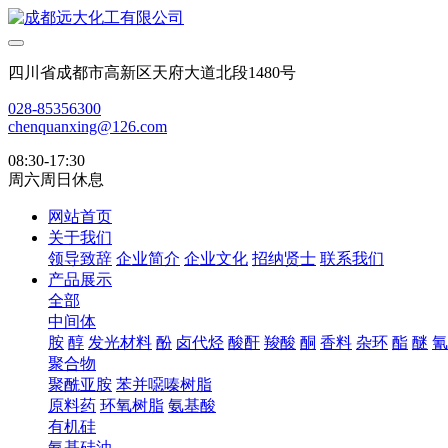
四川省成都市高新区天府大道北段1480号
028-85356300
chenquanxing@126.com
08:30-17:30
周六周日休息
网站首页
关于我们
领导致辞
企业简介
企业文化
招纳贤士
联系我们
产品展示
全部
中间体
胺
醇
发光材料
酚
卤代烃
酸酐
羧酸
酮
香料
杂环
酯
醚
氰
聚合物
聚酰亚胺
苯并噁嗪树脂
原料药
环氧树脂
氨基酸
有机硅
氨基硅油