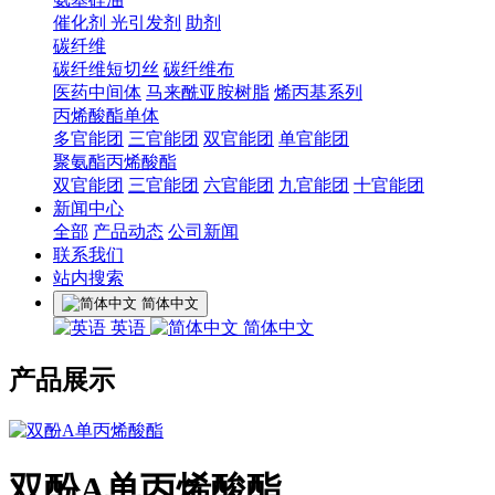
催化剂 光引发剂
助剂
碳纤维
碳纤维短切丝
碳纤维布
医药中间体
马来酰亚胺树脂
烯丙基系列
丙烯酸酯单体
多官能团
三官能团
双官能团
单官能团
聚氨酯丙烯酸酯
双官能团
三官能团
六官能团
九官能团
十官能团
新闻中心
全部
产品动态
公司新闻
联系我们
站内搜索
简体中文
英语
简体中文
产品展示
双酚A单丙烯酸酯