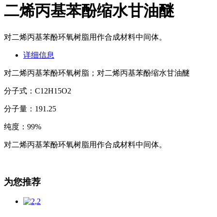
二烯丙基苯酚缩水甘油醚
对二烯丙基苯酚环氧树脂用作合成材料中间体。
详细信息
对二烯丙基苯酚环氧树脂；对二烯丙基苯酚缩水甘油醚
分子式：C12H15O2
分子量：191.25
纯度：99%
对二烯丙基苯酚环氧树脂用作合成材料中间体。
为您推荐