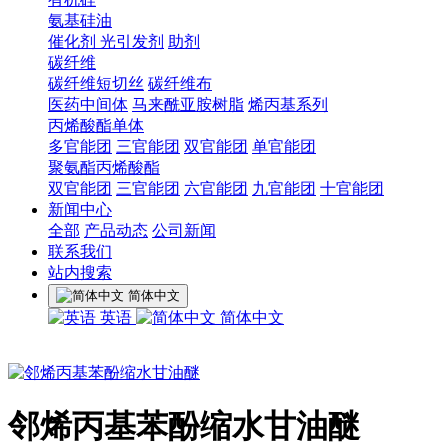
氨基硅油
催化剂 光引发剂
助剂
碳纤维
碳纤维短切丝
碳纤维布
医药中间体
马来酰亚胺树脂
烯丙基系列
丙烯酸酯单体
多官能团
三官能团
双官能团
单官能团
聚氨酯丙烯酸酯
双官能团
三官能团
六官能团
九官能团
十官能团
新闻中心
全部
产品动态
公司新闻
联系我们
站内搜索
简体中文
英语
简体中文
邻烯丙基苯酚缩水甘油醚