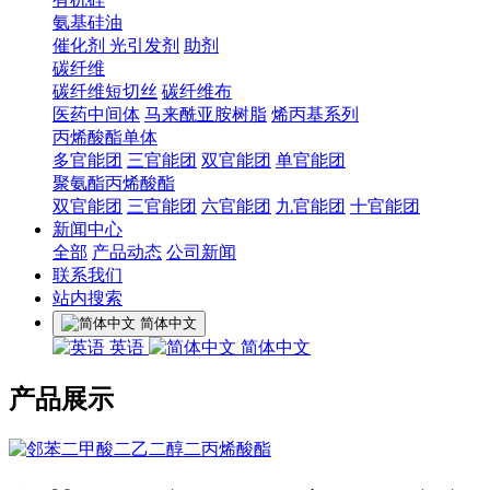
氨基硅油
催化剂 光引发剂
助剂
碳纤维
碳纤维短切丝
碳纤维布
医药中间体
马来酰亚胺树脂
烯丙基系列
丙烯酸酯单体
多官能团
三官能团
双官能团
单官能团
聚氨酯丙烯酸酯
双官能团
三官能团
六官能团
九官能团
十官能团
新闻中心
全部
产品动态
公司新闻
联系我们
站内搜索
简体中文
英语
简体中文
产品展示