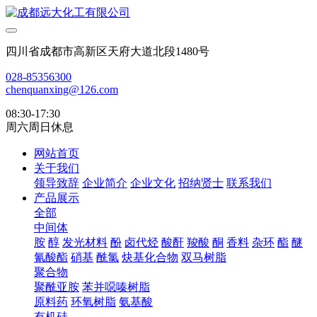
四川省成都市高新区天府大道北段1480号
028-85356300
chenquanxing@126.com
08:30-17:30
周六周日休息
网站首页
关于我们
领导致辞
企业简介
企业文化
招纳贤士
联系我们
产品展示
全部
中间体
胺
醇
发光材料
酚
卤代烃
酸酐
羧酸
酮
香料
杂环
酯
醚
氰酸酯
硝基
酰氯
炔基化合物
双马树脂
聚合物
聚酰亚胺
苯并噁嗪树脂
原料药
环氧树脂
氨基酸
有机硅