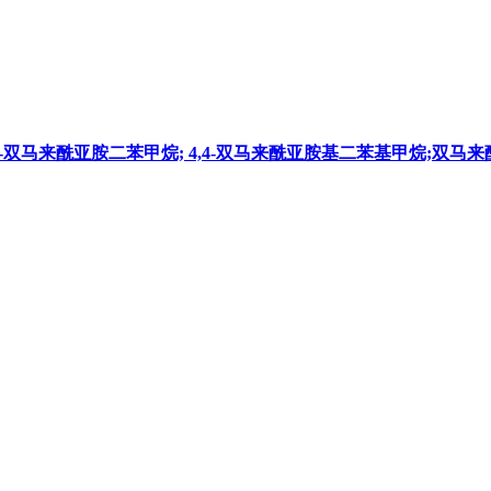
-双马来酰亚胺二苯甲烷; 4,4-双马来酰亚胺基二苯基甲烷;双马来酰亚胺