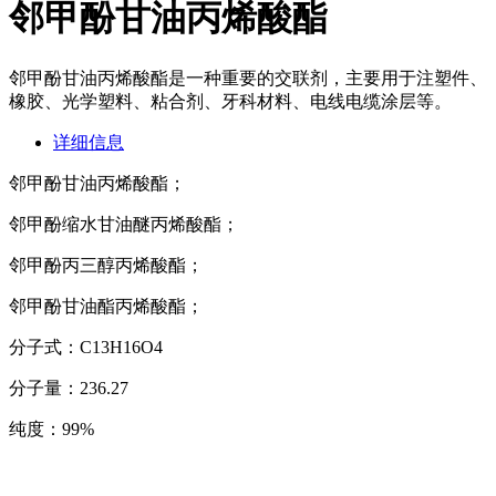
邻甲酚甘油丙烯酸酯
邻甲酚甘油丙烯酸酯是一种重要的交联剂，主要用于注塑件、
橡胶、光学塑料、粘合剂、牙科材料、电线电缆涂层等。
详细信息
邻甲酚甘油丙烯酸酯；
邻甲酚缩水甘油醚丙烯酸酯；
邻甲酚丙三醇丙烯酸酯；
邻甲酚甘油酯丙烯酸酯；
分子式：C13H16O4
分子量：236.27
纯度：99%