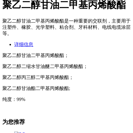
聚乙二醇甘油二甲基丙烯酸酯
聚乙二醇甘油二甲基丙烯酸酯是一种重要的交联剂，主要用于
注塑件、橡胶、光学塑料、粘合剂、牙科材料、电线电缆涂层
等。
详细信息
聚乙二醇甘油二甲基丙烯酸酯；
聚乙二醇二缩水甘油醚二甲基丙烯酸酯；
聚乙二醇丙三醇二甲基丙烯酸酯；
聚乙二醇甘油酯二甲基丙烯酸酯;
纯度：99%
为您推荐