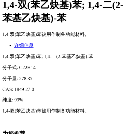
1,4-双(苯乙炔基)苯; 1,4-二(2-
苯基乙炔基)-苯
1,4-双(苯乙炔基)苯被用作制备功能材料。
详细信息
1,4-双(苯乙炔基)苯; 1,4-二(2-苯基乙炔基)-苯
分子式: C22H14
分子量: 278.35
CAS: 1849-27-0
纯度: 99%
1,4-双(苯乙炔基)苯被用作制备功能材料。
为您推荐