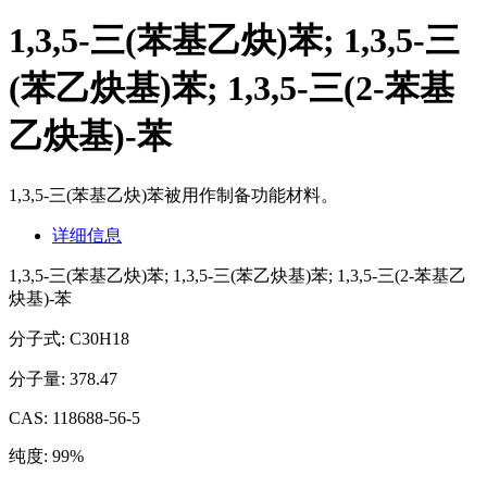
1,3,5-三(苯基乙炔)苯; 1,3,5-三
(苯乙炔基)苯; 1,3,5-三(2-苯基
乙炔基)-苯
1,3,5-三(苯基乙炔)苯被用作制备功能材料。
详细信息
1,3,5-三(苯基乙炔)苯; 1,3,5-三(苯乙炔基)苯; 1,3,5-三(2-苯基乙
炔基)-苯
分子式: C30H18
分子量: 378.47
CAS: 118688-56-5
纯度: 99%