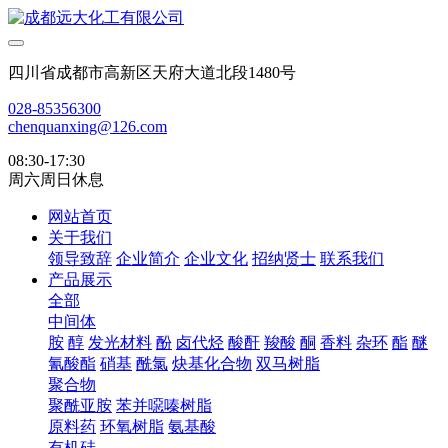
四川省成都市高新区天府大道北段1480号
028-85356300
chenquanxing@126.com
08:30-17:30
周六周日休息
网站首页
关于我们
领导致辞
企业简介
企业文化
招纳贤士
联系我们
产品展示
全部
中间体
胺
醇
发光材料
酚
卤代烃
酸酐
羧酸
酮
香料
杂环
酯
醚
氰酸酯
硝基
酰氯
炔基化合物
双马树脂
聚合物
聚酰亚胺
苯并噁嗪树脂
原料药
环氧树脂
氨基酸
有机硅