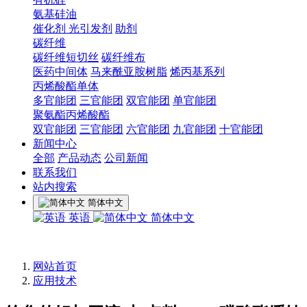
氨基硅油
催化剂 光引发剂
助剂
碳纤维
碳纤维短切丝
碳纤维布
医药中间体
马来酰亚胺树脂
烯丙基系列
丙烯酸酯单体
多官能团
三官能团
双官能团
单官能团
聚氨酯丙烯酸酯
双官能团
三官能团
六官能团
九官能团
十官能团
新闻中心
全部
产品动态
公司新闻
联系我们
站内搜索
简体中文
英语
简体中文
网站首页
应用技术