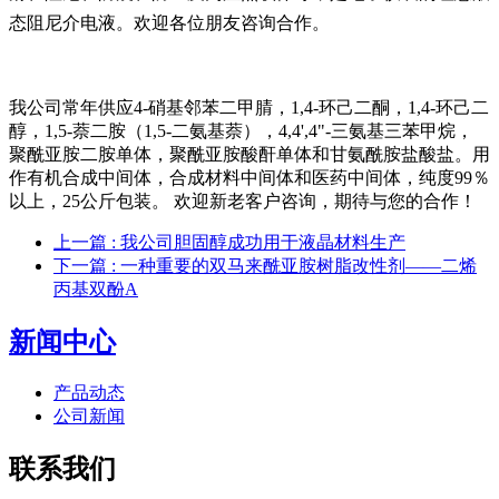
态阻尼介电液。欢迎各位朋友咨询合作。
我公司常年供应4-硝基邻苯二甲腈，1,4-环己二酮，1,4-环己二
醇，1,5-萘二胺（1,5-二氨基萘），4,4',4"-三氨基三苯甲烷，
聚酰亚胺二胺单体，聚酰亚胺酸酐单体和甘氨酰胺盐酸盐。用
作有机合成中间体，合成材料中间体和医药中间体，纯度99％
以上，25公斤包装。 欢迎新老客户咨询，期待与您的合作！
上一篇
: 我公司胆固醇成功用于液晶材料生产
下一篇
: 一种重要的双马来酰亚胺树脂改性剂——二烯
丙基双酚A
新闻中心
产品动态
公司新闻
联系我们