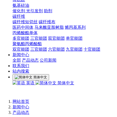
氨基硅油
催化剂 光引发剂
助剂
碳纤维
碳纤维短切丝
碳纤维布
医药中间体
马来酰亚胺树脂
烯丙基系列
丙烯酸酯单体
多官能团
三官能团
双官能团
单官能团
聚氨酯丙烯酸酯
双官能团
三官能团
六官能团
九官能团
十官能团
新闻中心
全部
产品动态
公司新闻
联系我们
站内搜索
简体中文
英语
简体中文
网站首页
新闻中心
产品动态