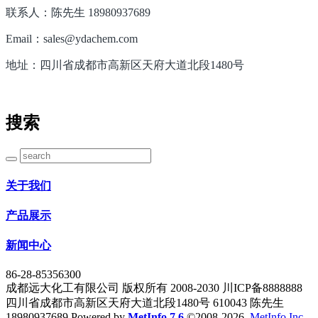
联系人：陈先生 18980937689
Email：sales@ydachem.com
地址：四川省成都市高新区天府大道北段1480号
搜索
关于我们
产品展示
新闻中心
86-28-85356300
成都远大化工有限公司 版权所有 2008-2030 川ICP备8888888
四川省成都市高新区天府大道北段1480号 610043
陈先生
18980937689
Powered by
MetInfo 7.6
©2008-2026
MetInfo Inc.