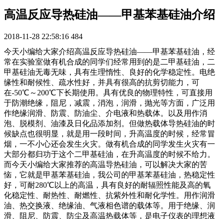
高温反应导热硅油——甲基苯基硅油介绍
2018-11-28 22:58:16
484
今天小编给大家介绍高温反应导热硅油——甲基苯基硅油，经
常在实验室做有机合成的同学们经常用到的是二甲基硅油，二
甲基硅油无毒无味，具有生理惰性、良好的化学稳定性。电绝
缘性和耐候性、疏水性好，并具有很高的抗剪切能力，可
在-50℃～200℃下长期使用。具有优良的物理特性，可直接用
于防潮绝缘，阻尼，减震，消泡，润滑，抛光等方面，广泛用
作绝缘润滑、防震、防油尘、介电液和热载体。以及用作消
泡、脱模剂、油漆及日化品添加剂。但做热载体导热硅油的时
候缺点也很明显，就是用一段时间，升高温度的时候，经常冒
烟，一不小心还会发生火灾。做有机合成的同学发生火灾有一
大部分都归功于这个二甲基硅油，在升高温度的时候不给力。
而今天小编给大家推荐的高温导热硅油，可以解决大家的苦
恼，它就是甲基苯基硅油，我公司的甲基苯基硅油，热稳定性
好，可耐280℃以上的高温，具有良好的耐辐照性能及高的氧
化稳定性、耐热性、耐燃性、抗紫外性和耐化学性。用作润滑
油、热交换液、绝缘油、气液相色谱的载体等。用于绝缘、润
滑、阻尼、防震、防尘及高温热载体等，是电子仪表的理想液