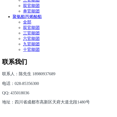
三官能团
双官能团
单官能团
聚氨酯丙烯酸酯
全部
双官能团
三官能团
六官能团
九官能团
十官能团
联系我们
联系人：陈先生 18980937689
电话：028-85356300
QQ: 435018036
地址：四川省成都市高新区天府大道北段1480号