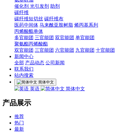
催化剂 光引发剂
助剂
碳纤维
碳纤维短切丝
碳纤维布
医药中间体
马来酰亚胺树脂
烯丙基系列
丙烯酸酯单体
多官能团
三官能团
双官能团
单官能团
聚氨酯丙烯酸酯
双官能团
三官能团
六官能团
九官能团
十官能团
新闻中心
全部
产品动态
公司新闻
联系我们
站内搜索
简体中文
英语
简体中文
产品展示
推荐
热门
最新