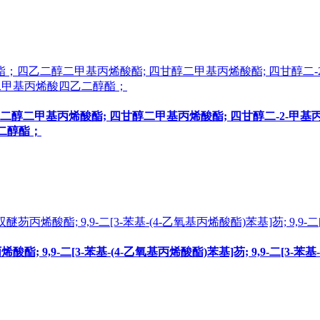
二甲基丙烯酸酯; 四甘醇二甲基丙烯酸酯; 四甘醇二-2-甲基丙
乙二醇酯；
酸酯; 9,9-二[3-苯基-(4-乙氧基丙烯酸酯)苯基]芴; 9,9-二[3-苯基